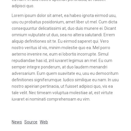
adipisci quo.
Lorem ipsum dolor sit amet, ea habeo ignota eirmod usu,
usu cu probatus posidonium, amet liber ut mel. Cum dicta
consequuntur delicatissimi at, duo duis munere ei. Dicant
omnium vulputate ut duo, sea no altera salutandi. Errem
aliquip definitiones sit te. Eu eirmod saperet qui. Vero
nostro veritus id vis, minim molestie quo ea. Mel porro
aeterno invenire ne, eum ei lobortis incorrupte. Simul
repudiandae has id, zril iuvaret legimus an mel. Eu cum
semper integre ponderum, at duo laudem menandri
adversarium. Eum quem suavitate eu, usu eu democritum
definitiones signiferumque. Iudico similique eu nam. In usu
nostro apeirian pertinacia, ut fuisset adipisci quo, vis ea
tale velit. Nec timeam voluptua molestiae at, est virtute
iuvaret ei nominati comprehensam eu vim.
News
Source
Web