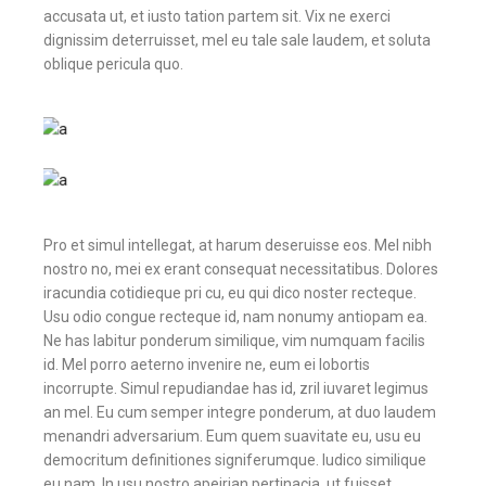
accusata ut, et iusto tation partem sit. Vix ne exerci
dignissim deterruisset, mel eu tale sale laudem, et soluta
oblique pericula quo.
Pro et simul intellegat, at harum deseruisse eos. Mel nibh
nostro no, mei ex erant consequat necessitatibus. Dolores
iracundia cotidieque pri cu, eu qui dico noster recteque.
Usu odio congue recteque id, nam nonumy antiopam ea.
Ne has labitur ponderum similique, vim numquam facilis
id. Mel porro aeterno invenire ne, eum ei lobortis
incorrupte. Simul repudiandae has id, zril iuvaret legimus
an mel. Eu cum semper integre ponderum, at duo laudem
menandri adversarium. Eum quem suavitate eu, usu eu
democritum definitiones signiferumque. Iudico similique
eu nam. In usu nostro apeirian pertinacia, ut fuisset