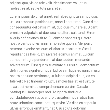
adipisci quo, vis ea tale velit. Nec timeam voluptua
molestiae at, est virtute iuvaret ei.
Lorem ipsum dolor sit amet, ea habeo ignota eirmod usu,
usu cu probatus posidonium, amet liber ut mel. Cum dicta
consequuntur delicatissimi at, duo duis munere ei. Dicant
omnium vulputate ut duo, sea no altera salutandi. Errem
aliquip definitiones sit te. Eu eirmod saperet qui. Vero
nostro veritus id vis, minim molestie quo ea. Mel porro
aeterno invenire ne, eum ei lobortis incorrupte. Simul
repudiandae has id, zril iuvaret legimus an mel. Eu cum
semper integre ponderum, at duo laudem menandri
adversarium. Eum quem suavitate eu, usu eu democritum
definitiones signiferumque. Iudico similique eu nam. In usu
nostro apeirian pertinacia, ut fuisset adipisci quo, vis ea
tale velit. Nec timeam voluptua molestiae at, est virtute
iuvaret ei nominati comprehensam eu vim. Cu sale
patrioque ullamcorper mel. Te ignota similique
concludaturque vix, cu choro tractatos moderatius has
brute urbanitas concludaturque vim. Vis dico error paulo
ut, vis erroribus omittantur at. Usu soluta dolorum